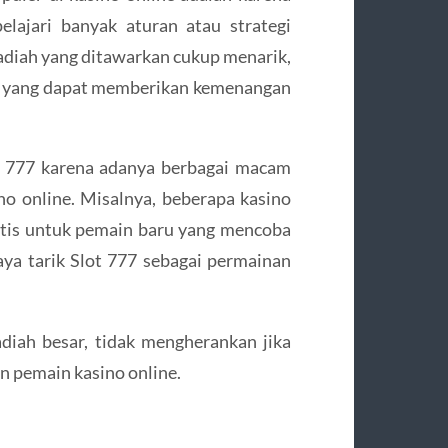
lajari banyak aturan atau strategi
hadiah yang ditawarkan cukup menarik,
if yang dapat memberikan kemenangan
t 777 karena adanya berbagai macam
o online. Misalnya, beberapa kasino
tis untuk pemain baru yang mencoba
aya tarik Slot 777 sebagai permainan
diah besar, tidak mengherankan jika
an pemain kasino online.