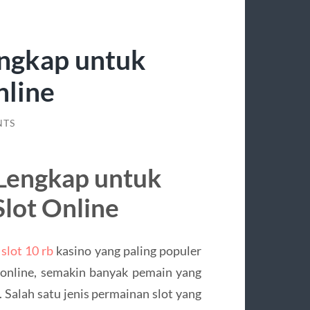
engkap untuk
nline
NTS
 Lengkap untuk
lot Online
n
slot 10 rb
kasino yang paling populer
 online, semakin banyak pemain yang
Salah satu jenis permainan slot yang