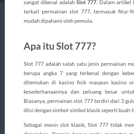
sangat dikenal adalah
Slot 777
. Dalam artikel
terkait permainan slot 777, termasuk fitur-
mudah dipahami oleh pemula.
Apa itu Slot 777?
Slot 777 adalah salah satu jenis permainan m
berupa angka 7 yang terkenal dengan kebe
ditemukan di kasino fisik maupun kasino onl
kesederhanaannya dan peluang besar untu
Biasanya, permainan slot 777 terdiri dari 3 gu
diisi dengan simbol-simbol klasik seperti buah-
Sebagai mesin slot klasik, Slot 777 tidak m