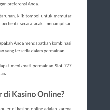
gan preferensi Anda.
taruhan, klik tombol untuk memutar
 berhenti secara acak, menampilkan
 apakah Anda mendapatkan kombinasi
n yang tersedia dalam permainan.
dapat menikmati permainan Slot 777
kan.
 di Kasino Online?
puler di kasino online adalah karena