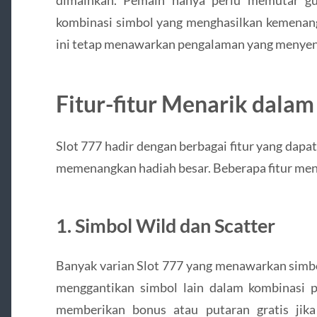
dimainkan. Pemain hanya perlu memutar g
kombinasi simbol yang menghasilkan kemenan
ini tetap menawarkan pengalaman yang menyena
Fitur-fitur Menarik dalam
Slot 777 hadir dengan berbagai fitur yang dap
memenangkan hadiah besar. Beberapa fitur mena
1. Simbol Wild dan Scatter
Banyak varian Slot 777 yang menawarkan simbol
menggantikan simbol lain dalam kombinasi 
memberikan bonus atau putaran gratis jik