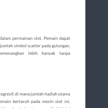
i dalam permainan slot. Pemain dapat
umlah simbol scatter pada gulungan.
emenangkan lebih banyak tanpa
ogresif, di mana jumlah hadiah utama
emain bertaruh pada mesin slot ini,