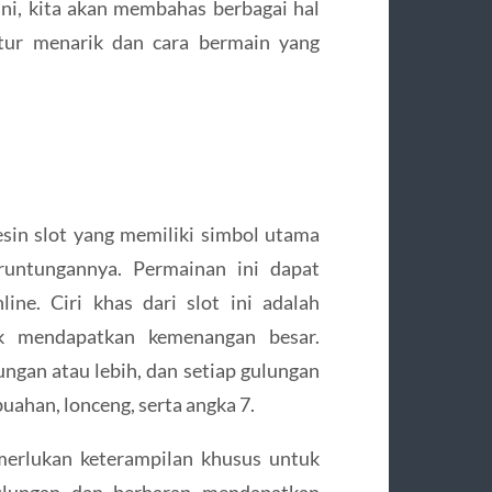
 ini, kita akan membahas berbagai hal
fitur menarik dan cara bermain yang
esin slot yang memiliki simbol utama
runtungannya. Permainan ini dapat
ine. Ciri khas dari slot ini adalah
k mendapatkan kemenangan besar.
lungan atau lebih, dan setiap gulungan
buahan, lonceng, serta angka 7.
emerlukan keterampilan khusus untuk