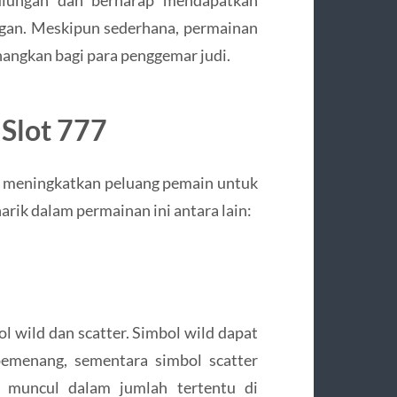
ulungan dan berharap mendapatkan
gan. Meskipun sederhana, permainan
ngkan bagi para penggemar judi.
 Slot 777
at meningkatkan peluang pemain untuk
rik dalam permainan ini antara lain:
 wild dan scatter. Simbol wild dapat
pemenang, sementara simbol scatter
a muncul dalam jumlah tertentu di