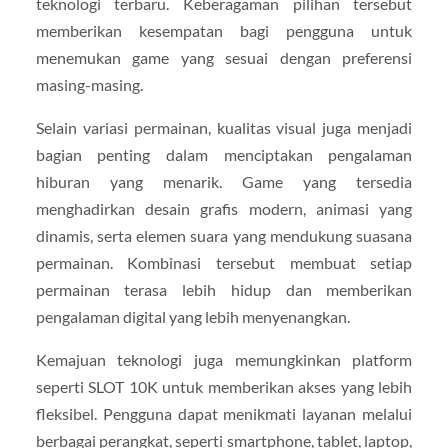
teknologi terbaru. Keberagaman pilihan tersebut
memberikan kesempatan bagi pengguna untuk
menemukan game yang sesuai dengan preferensi
masing-masing.
Selain variasi permainan, kualitas visual juga menjadi
bagian penting dalam menciptakan pengalaman
hiburan yang menarik. Game yang tersedia
menghadirkan desain grafis modern, animasi yang
dinamis, serta elemen suara yang mendukung suasana
permainan. Kombinasi tersebut membuat setiap
permainan terasa lebih hidup dan memberikan
pengalaman digital yang lebih menyenangkan.
Kemajuan teknologi juga memungkinkan platform
seperti SLOT 10K untuk memberikan akses yang lebih
fleksibel. Pengguna dapat menikmati layanan melalui
berbagai perangkat, seperti smartphone, tablet, laptop,