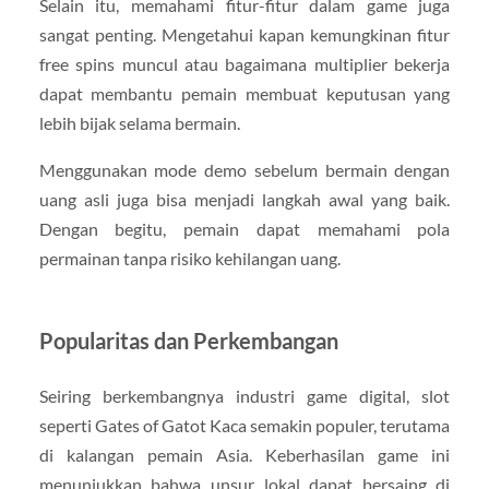
Selain itu, memahami fitur-fitur dalam game juga
sangat penting. Mengetahui kapan kemungkinan fitur
free spins muncul atau bagaimana multiplier bekerja
dapat membantu pemain membuat keputusan yang
lebih bijak selama bermain.
Menggunakan mode demo sebelum bermain dengan
uang asli juga bisa menjadi langkah awal yang baik.
Dengan begitu, pemain dapat memahami pola
permainan tanpa risiko kehilangan uang.
Popularitas dan Perkembangan
Seiring berkembangnya industri game digital, slot
seperti Gates of Gatot Kaca semakin populer, terutama
di kalangan pemain Asia. Keberhasilan game ini
menunjukkan bahwa unsur lokal dapat bersaing di