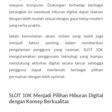
maupun komputer. Dukungan terhadap berbagai
perangkat ini membuat hiburan digital dapat diakses
dengan lebih mudah sesuai dengan gaya hidup modern
yang serba praktis.
Selain kemudahan akses, sistem yang stabil juga
menjadi faktor penting dalam memberikan
pengalaman pengguna yang nyaman. SLOT 10K
mengutamakan penggunaan teknologi yang mampu
mendukung aktivitas digital secara lancar sehingga
pengguna dapat menikmati berbagai pilihan
permainan dengan lebih optimal.
SLOT 10K Menjadi Pilihan Hiburan Digital
dengan Konsep Berkualitas