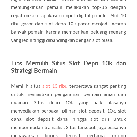
memungkinkan pemain melakukan top-up dengan
cepat melalui aplikasi dompet digital populer. Slot 10
ribu gacor dan slot depo 10k gacor menjadi incaran
banyak pemain karena memberikan peluang menang
yang lebih tinggi dibandingkan dengan slot biasa.
Tips Memilih Situs Slot Depo 10k dan
Strategi Bermain
Memilih situs
slot 10 ribu
terpercaya sangat penting
untuk memastikan pengalaman bermain aman dan
nyaman. Situs depo 10k yang baik biasanya
menyediakan berbagai pilihan slot deposit 10k, slot
dana, slot deposit dana, hingga slot qris untuk
mempermudah transaksi. Situs tersebut juga biasanya
menawarkan bonus deposit pertama, promo