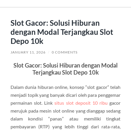
Slot Gacor: Solusi Hiburan
dengan Modal Terjangkau Slot
Depo 10k
JANUARY 11, 2026
/
0 COMMENTS
Slot Gacor: Solusi Hiburan dengan Modal
Terjangkau Slot Depo 10k
Dalam dunia hiburan online, konsep “slot gacor” telah
menjadi topik yang banyak dicari oleh para penggemar
permainan slot. Link
situs slot deposit 10 ribu
gacor
merujuk pada mesin slot online yang dianggap sedang
dalam kondisi “panas” atau memiliki tingkat
pembayaran (RTP) yang lebih tinggi dari rata-rata,