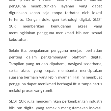
pengguna membutuhkan layanan yang dapat
digunakan kapan saja tanpa terbatas oleh lokasi
tertentu. Dengan dukungan teknologi digital, SLOT
10K memberikan kemudahan akses yang
memungkinkan pengguna menikmati hiburan sesuai
kebutuhan.
Selain itu, pengalaman pengguna menjadi perhatian
penting dalam pengembangan platform digital.
Tampilan yang mudah dipahami, navigasi sederhana,
serta akses yang cepat membantu menciptakan
suasana bermain yang lebih nyaman. Hal ini membuat
pengguna dapat menikmati berbagai fitur tanpa harus
melalui proses yang rumit.
SLOT 10K juga mencerminkan perkembangan industri
hiburan digital yang semakin mengutamakan inovasi.