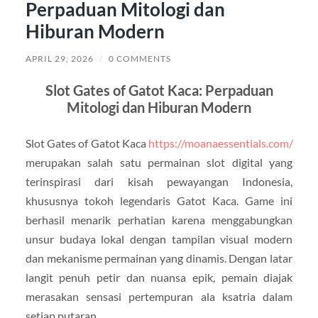
Perpaduan Mitologi dan
Hiburan Modern
APRIL 29, 2026
/
0 COMMENTS
Slot Gates of Gatot Kaca: Perpaduan
Mitologi dan Hiburan Modern
Slot Gates of Gatot Kaca
https://moanaessentials.com/
merupakan salah satu permainan slot digital yang
terinspirasi dari kisah pewayangan Indonesia,
khususnya tokoh legendaris Gatot Kaca. Game ini
berhasil menarik perhatian karena menggabungkan
unsur budaya lokal dengan tampilan visual modern
dan mekanisme permainan yang dinamis. Dengan latar
langit penuh petir dan nuansa epik, pemain diajak
merasakan sensasi pertempuran ala ksatria dalam
setiap putaran.