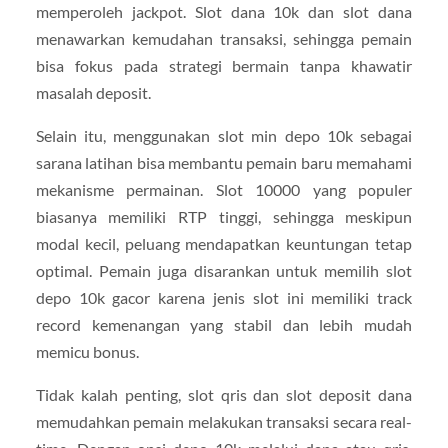
memperoleh jackpot. Slot dana 10k dan slot dana
menawarkan kemudahan transaksi, sehingga pemain
bisa fokus pada strategi bermain tanpa khawatir
masalah deposit.
Selain itu, menggunakan slot min depo 10k sebagai
sarana latihan bisa membantu pemain baru memahami
mekanisme permainan. Slot 10000 yang populer
biasanya memiliki RTP tinggi, sehingga meskipun
modal kecil, peluang mendapatkan keuntungan tetap
optimal. Pemain juga disarankan untuk memilih slot
depo 10k gacor karena jenis slot ini memiliki track
record kemenangan yang stabil dan lebih mudah
memicu bonus.
Tidak kalah penting, slot qris dan slot deposit dana
memudahkan pemain melakukan transaksi secara real-