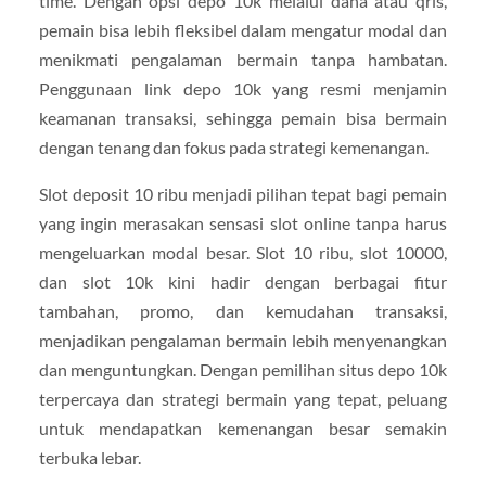
time. Dengan opsi depo 10k melalui dana atau qris,
pemain bisa lebih fleksibel dalam mengatur modal dan
menikmati pengalaman bermain tanpa hambatan.
Penggunaan link depo 10k yang resmi menjamin
keamanan transaksi, sehingga pemain bisa bermain
dengan tenang dan fokus pada strategi kemenangan.
Slot deposit 10 ribu menjadi pilihan tepat bagi pemain
yang ingin merasakan sensasi slot online tanpa harus
mengeluarkan modal besar. Slot 10 ribu, slot 10000,
dan slot 10k kini hadir dengan berbagai fitur
tambahan, promo, dan kemudahan transaksi,
menjadikan pengalaman bermain lebih menyenangkan
dan menguntungkan. Dengan pemilihan situs depo 10k
terpercaya dan strategi bermain yang tepat, peluang
untuk mendapatkan kemenangan besar semakin
terbuka lebar.