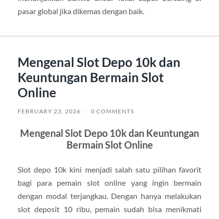
pasar global jika dikemas dengan baik.
Mengenal Slot Depo 10k dan
Keuntungan Bermain Slot
Online
FEBRUARY 23, 2026
/
0 COMMENTS
Mengenal Slot Depo 10k dan Keuntungan
Bermain Slot Online
Slot depo 10k kini menjadi salah satu pilihan favorit
bagi para pemain slot online yang ingin bermain
dengan modal terjangkau. Dengan hanya melakukan
slot deposit 10 ribu, pemain sudah bisa menikmati