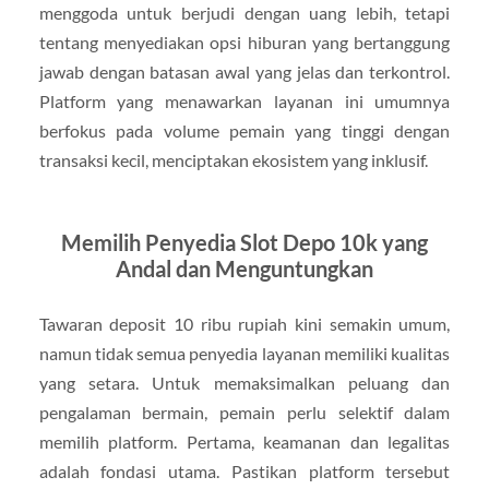
menggoda untuk berjudi dengan uang lebih, tetapi
tentang menyediakan opsi hiburan yang bertanggung
jawab dengan batasan awal yang jelas dan terkontrol.
Platform yang menawarkan layanan ini umumnya
berfokus pada volume pemain yang tinggi dengan
transaksi kecil, menciptakan ekosistem yang inklusif.
Memilih Penyedia Slot Depo 10k yang
Andal dan Menguntungkan
Tawaran deposit 10 ribu rupiah kini semakin umum,
namun tidak semua penyedia layanan memiliki kualitas
yang setara. Untuk memaksimalkan peluang dan
pengalaman bermain, pemain perlu selektif dalam
memilih platform. Pertama, keamanan dan legalitas
adalah fondasi utama. Pastikan platform tersebut