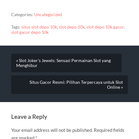
Categories:
Uncategorized
Tags:
situs slot depo 10k
,
slot depo 10k
,
slot depo 10k gacor
,
slot gacor depo 10k
« Slot Joker’s Jewels: Sensasi Permainan Slot yang
Menghibur
Situs Gacor Resmi: Pilihan Terpercaya untuk Slot
Online »
Leave a Reply
Your email address will not be published.
Required fields
are marked
*