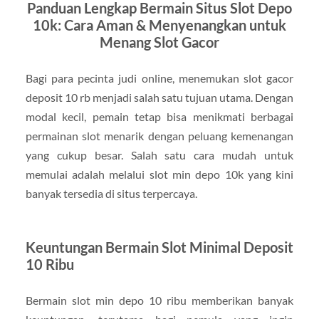
Panduan Lengkap Bermain Situs Slot Depo
10k: Cara Aman & Menyenangkan untuk
Menang Slot Gacor
Bagi para pecinta judi online, menemukan slot gacor
deposit 10 rb menjadi salah satu tujuan utama. Dengan
modal kecil, pemain tetap bisa menikmati berbagai
permainan slot menarik dengan peluang kemenangan
yang cukup besar. Salah satu cara mudah untuk
memulai adalah melalui slot min depo 10k yang kini
banyak tersedia di situs terpercaya.
Keuntungan Bermain Slot Minimal Deposit
10 Ribu
Bermain slot min depo 10 ribu memberikan banyak