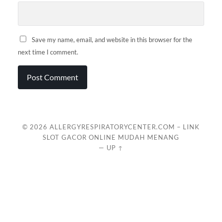
Save my name, email, and website in this browser for the
next time I comment.
© 2026
ALLERGYRESPIRATORYCENTER.COM – LINK
SLOT GACOR ONLINE MUDAH MENANG
—
UP ↑