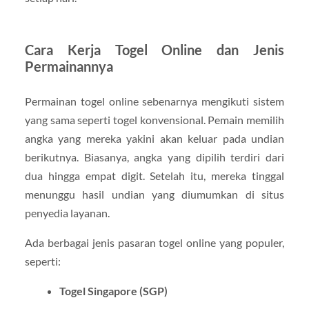
Cara Kerja Togel Online dan Jenis
Permainannya
Permainan togel online sebenarnya mengikuti sistem
yang sama seperti togel konvensional. Pemain memilih
angka yang mereka yakini akan keluar pada undian
berikutnya. Biasanya, angka yang dipilih terdiri dari
dua hingga empat digit. Setelah itu, mereka tinggal
menunggu hasil undian yang diumumkan di situs
penyedia layanan.
Ada berbagai jenis pasaran togel online yang populer,
seperti:
Togel Singapore (SGP)