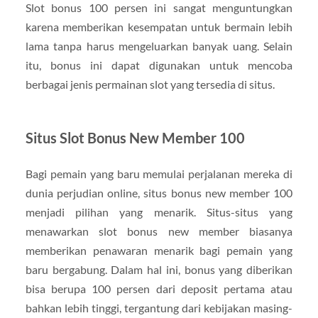
Slot bonus 100 persen ini sangat menguntungkan
karena memberikan kesempatan untuk bermain lebih
lama tanpa harus mengeluarkan banyak uang. Selain
itu, bonus ini dapat digunakan untuk mencoba
berbagai jenis permainan slot yang tersedia di situs.
Situs Slot Bonus New Member 100
Bagi pemain yang baru memulai perjalanan mereka di
dunia perjudian online, situs bonus new member 100
menjadi pilihan yang menarik. Situs-situs yang
menawarkan slot bonus new member biasanya
memberikan penawaran menarik bagi pemain yang
baru bergabung. Dalam hal ini, bonus yang diberikan
bisa berupa 100 persen dari deposit pertama atau
bahkan lebih tinggi, tergantung dari kebijakan masing-