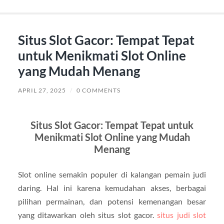
Situs Slot Gacor: Tempat Tepat
untuk Menikmati Slot Online
yang Mudah Menang
APRIL 27, 2025
/
0 COMMENTS
Situs Slot Gacor: Tempat Tepat untuk
Menikmati Slot Online yang Mudah
Menang
Slot online semakin populer di kalangan pemain judi
daring. Hal ini karena kemudahan akses, berbagai
pilihan permainan, dan potensi kemenangan besar
yang ditawarkan oleh situs slot gacor.
situs judi slot