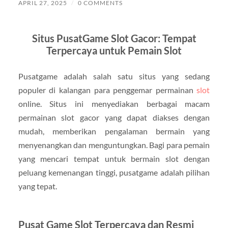
APRIL 27, 2025
/
0 COMMENTS
Situs PusatGame Slot Gacor: Tempat
Terpercaya untuk Pemain Slot
Pusatgame adalah salah satu situs yang sedang
populer di kalangan para penggemar permainan
slot
online. Situs ini menyediakan berbagai macam
permainan slot gacor yang dapat diakses dengan
mudah, memberikan pengalaman bermain yang
menyenangkan dan menguntungkan. Bagi para pemain
yang mencari tempat untuk bermain slot dengan
peluang kemenangan tinggi, pusatgame adalah pilihan
yang tepat.
Pusat Game Slot Terpercaya dan Resmi