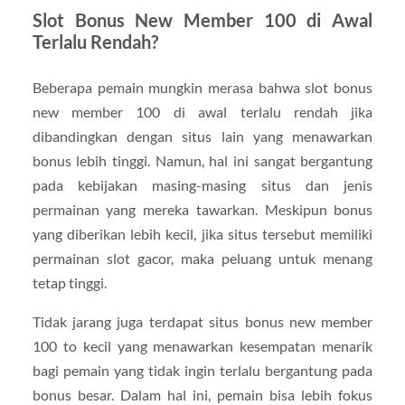
Slot Bonus New Member 100 di Awal
Terlalu Rendah?
Beberapa pemain mungkin merasa bahwa slot bonus
new member 100 di awal terlalu rendah jika
dibandingkan dengan situs lain yang menawarkan
bonus lebih tinggi. Namun, hal ini sangat bergantung
pada kebijakan masing-masing situs dan jenis
permainan yang mereka tawarkan. Meskipun bonus
yang diberikan lebih kecil, jika situs tersebut memiliki
permainan slot gacor, maka peluang untuk menang
tetap tinggi.
Tidak jarang juga terdapat situs bonus new member
100 to kecil yang menawarkan kesempatan menarik
bagi pemain yang tidak ingin terlalu bergantung pada
bonus besar. Dalam hal ini, pemain bisa lebih fokus