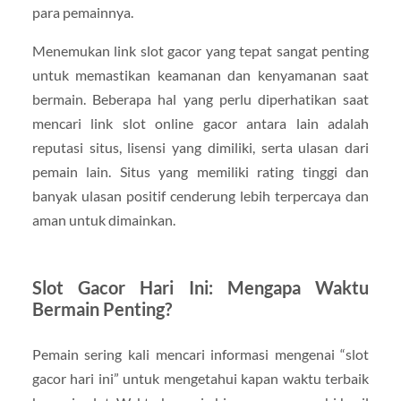
para pemainnya.
Menemukan link slot gacor yang tepat sangat penting
untuk memastikan keamanan dan kenyamanan saat
bermain. Beberapa hal yang perlu diperhatikan saat
mencari link slot online gacor antara lain adalah
reputasi situs, lisensi yang dimiliki, serta ulasan dari
pemain lain. Situs yang memiliki rating tinggi dan
banyak ulasan positif cenderung lebih terpercaya dan
aman untuk dimainkan.
Slot Gacor Hari Ini: Mengapa Waktu
Bermain Penting?
Pemain sering kali mencari informasi mengenai “slot
gacor hari ini” untuk mengetahui kapan waktu terbaik