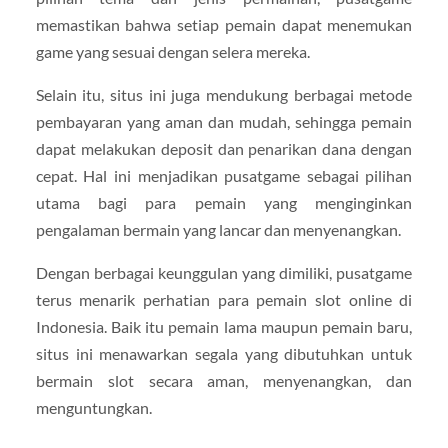
memastikan bahwa setiap pemain dapat menemukan
game yang sesuai dengan selera mereka.
Selain itu, situs ini juga mendukung berbagai metode
pembayaran yang aman dan mudah, sehingga pemain
dapat melakukan deposit dan penarikan dana dengan
cepat. Hal ini menjadikan pusatgame sebagai pilihan
utama bagi para pemain yang menginginkan
pengalaman bermain yang lancar dan menyenangkan.
Dengan berbagai keunggulan yang dimiliki, pusatgame
terus menarik perhatian para pemain slot online di
Indonesia. Baik itu pemain lama maupun pemain baru,
situs ini menawarkan segala yang dibutuhkan untuk
bermain slot secara aman, menyenangkan, dan
menguntungkan.