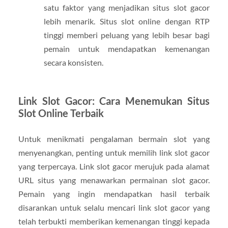
satu faktor yang menjadikan situs slot gacor
lebih menarik. Situs slot online dengan RTP
tinggi memberi peluang yang lebih besar bagi
pemain untuk mendapatkan kemenangan
secara konsisten.
Link Slot Gacor: Cara Menemukan Situs
Slot Online Terbaik
Untuk menikmati pengalaman bermain slot yang
menyenangkan, penting untuk memilih link slot gacor
yang terpercaya. Link slot gacor merujuk pada alamat
URL situs yang menawarkan permainan slot gacor.
Pemain yang ingin mendapatkan hasil terbaik
disarankan untuk selalu mencari link slot gacor yang
telah terbukti memberikan kemenangan tinggi kepada