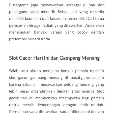
Pusatgame juga menawarkan berbagai pilihan slot
pusatgame yang menarik. Setiap slot yang tersedia
memiliki keunikan dan keseruan tersendiri. Dari tema
permainan hingga hadiah yang ditawarkan, Anda akan
menemukan banyak variasi yang cocok dengan
preferensi pribadi Anda.
Slot Gacor Hari Ini dan Gampang Menang
Salah satu alasan mengapa banyak pemain memilih
slot gacor gampang menang di pusatgame adalah
karena situs ini menawarkan peluang menang yang
lebih besar dibandingkan dengan situs lainnya. Slot
gacor hari ini memberikan kesempatan bagi pemain
untuk meraih kemenangan dengan lebih mudah.
Permainan yang ditawarkan sudah dilengkapi dengan