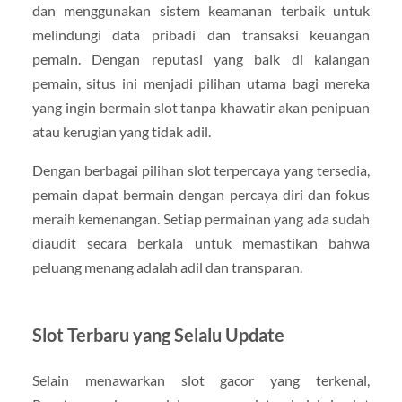
dan menggunakan sistem keamanan terbaik untuk
melindungi data pribadi dan transaksi keuangan
pemain. Dengan reputasi yang baik di kalangan
pemain, situs ini menjadi pilihan utama bagi mereka
yang ingin bermain slot tanpa khawatir akan penipuan
atau kerugian yang tidak adil.
Dengan berbagai pilihan slot terpercaya yang tersedia,
pemain dapat bermain dengan percaya diri dan fokus
meraih kemenangan. Setiap permainan yang ada sudah
diaudit secara berkala untuk memastikan bahwa
peluang menang adalah adil dan transparan.
Slot Terbaru yang Selalu Update
Selain menawarkan slot gacor yang terkenal,