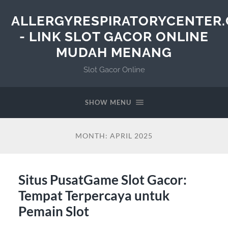
ALLERGYRESPIRATORYCENTER
- LINK SLOT GACOR ONLINE
MUDAH MENANG
Slot Gacor Online
SHOW MENU
MONTH:
APRIL 2025
Situs PusatGame Slot Gacor:
Tempat Terpercaya untuk
Pemain Slot