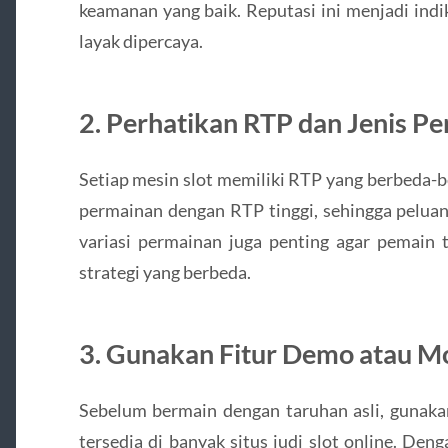
keamanan yang baik. Reputasi ini menjadi ind
layak dipercaya.
2. Perhatikan RTP dan Jenis Pe
Setiap mesin slot memiliki RTP yang berbeda-
permainan dengan RTP tinggi, sehingga peluang
variasi permainan juga penting agar pemain 
strategi yang berbeda.
3. Gunakan Fitur Demo atau M
Sebelum bermain dengan taruhan asli, gunaka
tersedia di banyak situs judi slot online. De