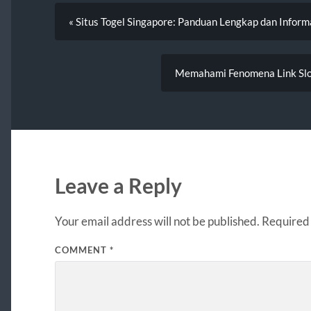
« Situs Togel Singapore: Panduan Lengkap dan Informa
Memahami Fenomena Link Slot
Leave a Reply
Your email address will not be published.
Required 
COMMENT
*