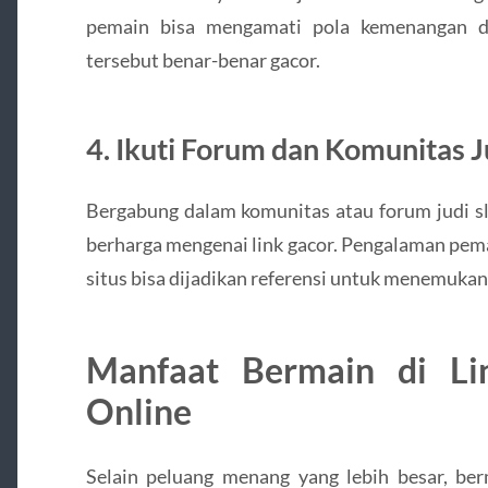
pemain bisa mengamati pola kemenangan d
tersebut benar-benar gacor.
4. Ikuti Forum dan Komunitas J
Bergabung dalam komunitas atau forum judi sl
berharga mengenai link gacor. Pengalaman pem
situs bisa dijadikan referensi untuk menemukan 
Manfaat Bermain di Li
Online
Selain peluang menang yang lebih besar, ber