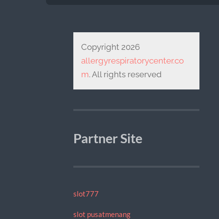
Copyright 2026
allergyrespiratorycenter.co
m
. All rights reserved
Partner Site
slot777
slot pusatmenang