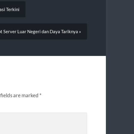
si Terkini
 Server Luar Negeri dan Daya Tariknya »
fields are marked
*