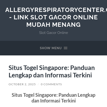
ALLERGYRESPIRATORYCENTER
- LINK SLOT GACOR ONLINE
MUDAH MENANG
Slot Gacor Online
SHOW MENU
Situs Togel Singapore: Panduan
Lengkap dan Informasi Terkini
OCTOBER 2, 2025
/
0 COMMENTS
Situs Togel Singapore: Panduan Lengkap
dan Informasi Terkini