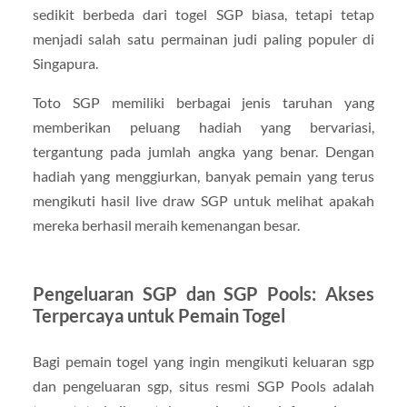
sedikit berbeda dari togel SGP biasa, tetapi tetap
menjadi salah satu permainan judi paling populer di
Singapura.
Toto SGP memiliki berbagai jenis taruhan yang
memberikan peluang hadiah yang bervariasi,
tergantung pada jumlah angka yang benar. Dengan
hadiah yang menggiurkan, banyak pemain yang terus
mengikuti hasil live draw SGP untuk melihat apakah
mereka berhasil meraih kemenangan besar.
Pengeluaran SGP dan SGP Pools: Akses
Terpercaya untuk Pemain Togel
Bagi pemain togel yang ingin mengikuti keluaran sgp
dan pengeluaran sgp, situs resmi SGP Pools adalah