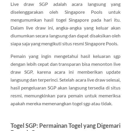
Live draw SGP adalah acara langsung yang
diselenggarakan oleh Singapore Pools untuk
mengumumkan hasil togel Singapore pada hari itu.
Dalam live draw ini, angka-angka yang keluar akan
diumumkan secara langsung dan dapat disaksikan oleh
siapa saja yang mengikuti situs resmi Singapore Pools.
Pemain yang ingin mengetahui hasil keluaran sgp
dengan lebih cepat dan transparan bisa menonton live
draw SGP, karena acara ini memberikan update
langsung dan terperinci. Setelah acara live draw selesai,
hasil pengeluaran SGP akan langsung tersedia di situs
resmi, memungkinkan para pemain untuk memeriksa
apakah mereka memenangkan togel sgp atau tidak.
Togel SGP: Permainan Togel yang Digemari