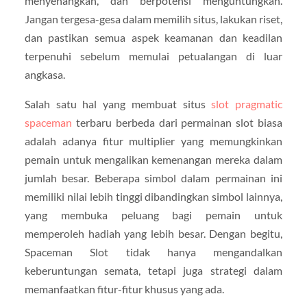
menyenangkan, dan berpotensi menguntungkan.
Jangan tergesa-gesa dalam memilih situs, lakukan riset,
dan pastikan semua aspek keamanan dan keadilan
terpenuhi sebelum memulai petualangan di luar
angkasa.
Salah satu hal yang membuat situs
slot pragmatic
spaceman
terbaru berbeda dari permainan slot biasa
adalah adanya fitur multiplier yang memungkinkan
pemain untuk mengalikan kemenangan mereka dalam
jumlah besar. Beberapa simbol dalam permainan ini
memiliki nilai lebih tinggi dibandingkan simbol lainnya,
yang membuka peluang bagi pemain untuk
memperoleh hadiah yang lebih besar. Dengan begitu,
Spaceman Slot tidak hanya mengandalkan
keberuntungan semata, tetapi juga strategi dalam
memanfaatkan fitur-fitur khusus yang ada.