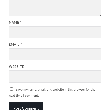
NAME
*
EMAIL
*
WEBSITE
Save my name, email, and website in this browser for the
next time I comment.