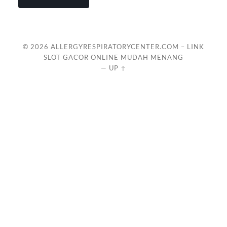
© 2026
ALLERGYRESPIRATORYCENTER.COM – LINK
SLOT GACOR ONLINE MUDAH MENANG
—
UP ↑