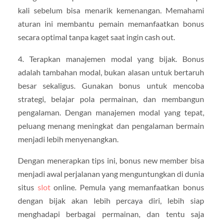
kali sebelum bisa menarik kemenangan. Memahami
aturan ini membantu pemain memanfaatkan bonus
secara optimal tanpa kaget saat ingin cash out.
4. Terapkan manajemen modal yang bijak. Bonus
adalah tambahan modal, bukan alasan untuk bertaruh
besar sekaligus. Gunakan bonus untuk mencoba
strategi, belajar pola permainan, dan membangun
pengalaman. Dengan manajemen modal yang tepat,
peluang menang meningkat dan pengalaman bermain
menjadi lebih menyenangkan.
Dengan menerapkan tips ini, bonus new member bisa
menjadi awal perjalanan yang menguntungkan di dunia
situs
slot
online. Pemula yang memanfaatkan bonus
dengan bijak akan lebih percaya diri, lebih siap
menghadapi berbagai permainan, dan tentu saja