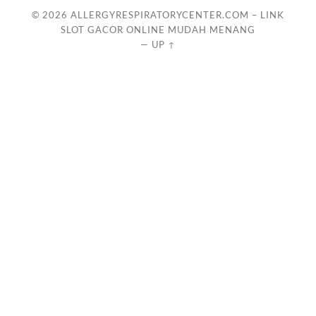
© 2026
ALLERGYRESPIRATORYCENTER.COM – LINK
SLOT GACOR ONLINE MUDAH MENANG
—
UP ↑