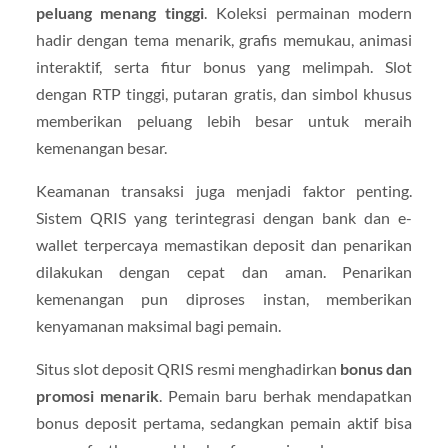
peluang menang tinggi
. Koleksi permainan modern
hadir dengan tema menarik, grafis memukau, animasi
interaktif, serta fitur bonus yang melimpah. Slot
dengan RTP tinggi, putaran gratis, dan simbol khusus
memberikan peluang lebih besar untuk meraih
kemenangan besar.
Keamanan transaksi juga menjadi faktor penting.
Sistem QRIS yang terintegrasi dengan bank dan e-
wallet terpercaya memastikan deposit dan penarikan
dilakukan dengan cepat dan aman. Penarikan
kemenangan pun diproses instan, memberikan
kenyamanan maksimal bagi pemain.
Situs slot deposit QRIS resmi menghadirkan
bonus dan
promosi menarik
. Pemain baru berhak mendapatkan
bonus deposit pertama, sedangkan pemain aktif bisa