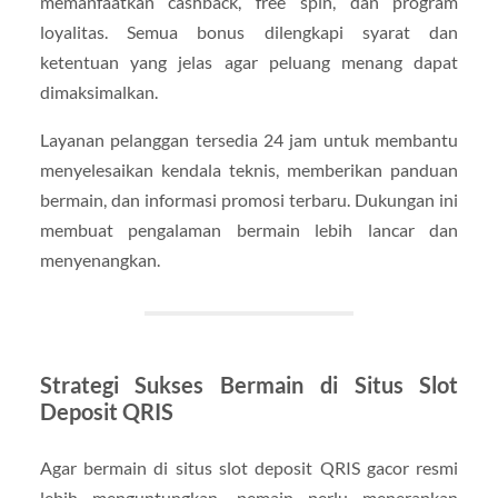
memanfaatkan cashback, free spin, dan program
loyalitas. Semua bonus dilengkapi syarat dan
ketentuan yang jelas agar peluang menang dapat
dimaksimalkan.
Layanan pelanggan tersedia 24 jam untuk membantu
menyelesaikan kendala teknis, memberikan panduan
bermain, dan informasi promosi terbaru. Dukungan ini
membuat pengalaman bermain lebih lancar dan
menyenangkan.
Strategi Sukses Bermain di Situs Slot
Deposit QRIS
Agar bermain di situs slot deposit QRIS gacor resmi
lebih menguntungkan, pemain perlu menerapkan