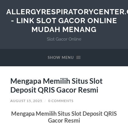
ALLERGYRESPIRATORYCENTER
- LINK SLOT GACOR ONLINE
MUDAH MENANG
Slot Gacor Online
SHOW MENU
Mengapa Memilih Situs Slot
Deposit QRIS Gacor Resmi
AUGUST 15, 2025
/
0 COMMENTS
Mengapa Memilih Situs Slot Deposit QRIS
Gacor Resmi