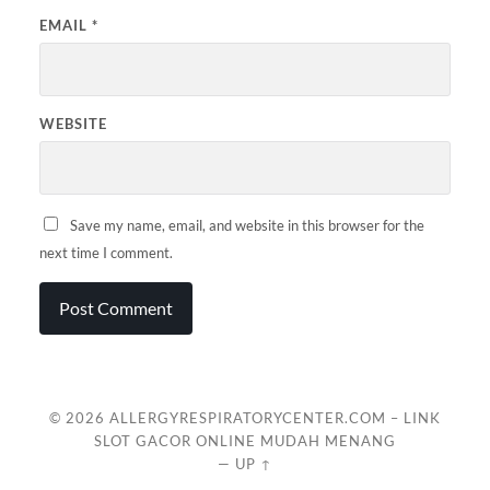
EMAIL
*
WEBSITE
Save my name, email, and website in this browser for the
next time I comment.
© 2026
ALLERGYRESPIRATORYCENTER.COM – LINK
SLOT GACOR ONLINE MUDAH MENANG
—
UP ↑