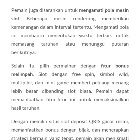
Pemain juga disarankan untuk
mengamati pola mesin
slot
. Beberapa mesin cenderung memberikan
kemenangan dalam interval tertentu. Mengamati pola
ini membantu menentukan waktu terbaik untuk
memasang taruhan atau menunggu putaran
berikutnya.
Selain itu, pilih permainan dengan
fitur bonus
melimpah
. Slot dengan free spin, simbol wild,
multiplier, dan mini game memberi peluang menang
lebih besar dibanding slot biasa. Pemain dapat
memanfaatkan fitur-fitur ini untuk memaksimalkan
hasil taruhan.
Dengan memilih situs slot deposit QRIS gacor resmi,
memanfaatkan bonus dengan bijak, dan menerapkan
strategi bermain yang tepat, pemain akan menikmati