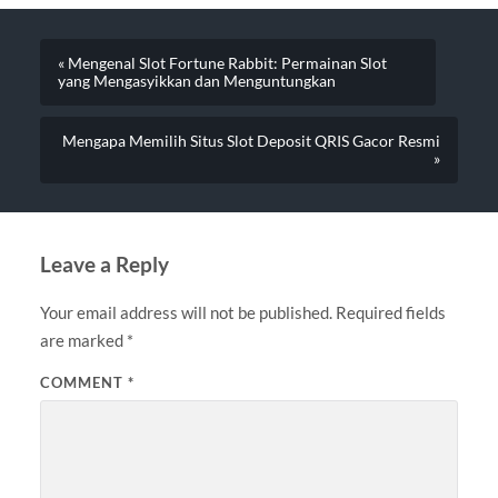
« Mengenal Slot Fortune Rabbit: Permainan Slot
yang Mengasyikkan dan Menguntungkan
Mengapa Memilih Situs Slot Deposit QRIS Gacor Resmi
»
Leave a Reply
Your email address will not be published.
Required fields
are marked
*
COMMENT
*