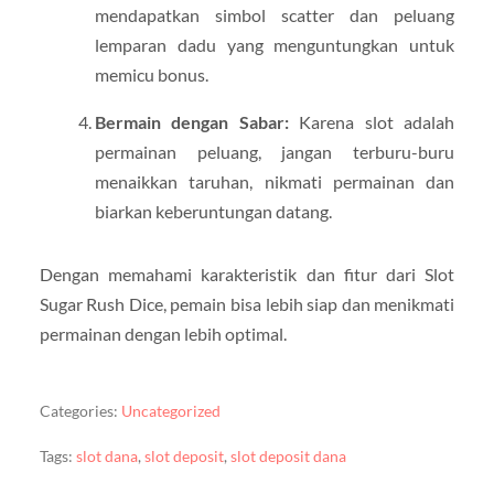
mendapatkan simbol scatter dan peluang
lemparan dadu yang menguntungkan untuk
memicu bonus.
Bermain dengan Sabar:
Karena slot adalah
permainan peluang, jangan terburu-buru
menaikkan taruhan, nikmati permainan dan
biarkan keberuntungan datang.
Dengan memahami karakteristik dan fitur dari Slot
Sugar Rush Dice, pemain bisa lebih siap dan menikmati
permainan dengan lebih optimal.
Categories:
Uncategorized
Tags:
slot dana
,
slot deposit
,
slot deposit dana