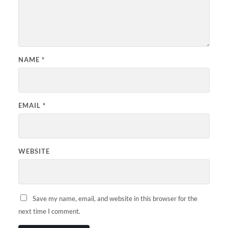
NAME
*
EMAIL
*
WEBSITE
Save my name, email, and website in this browser for the
next time I comment.