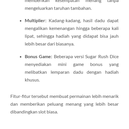
memberikan kesempatan menang tanpa
mengeluarkan taruhan tambahan.
Multiplier:
Kadang-kadang, hasil dadu dapat
mengalikan kemenangan hingga beberapa kali
lipat, sehingga hadiah yang didapat bisa jauh
lebih besar dari biasanya.
Bonus Game:
Beberapa versi Sugar Rush Dice
menyediakan mini game bonus yang
melibatkan lemparan dadu dengan hadiah
khusus.
Fitur-fitur tersebut membuat permainan lebih menarik
dan memberikan peluang menang yang lebih besar
dibandingkan slot biasa.