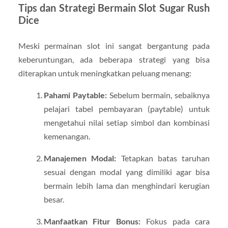
Tips dan Strategi Bermain Slot Sugar Rush
Dice
Meski permainan slot ini sangat bergantung pada
keberuntungan, ada beberapa strategi yang bisa
diterapkan untuk meningkatkan peluang menang:
Pahami Paytable:
Sebelum bermain, sebaiknya
pelajari tabel pembayaran (paytable) untuk
mengetahui nilai setiap simbol dan kombinasi
kemenangan.
Manajemen Modal:
Tetapkan batas taruhan
sesuai dengan modal yang dimiliki agar bisa
bermain lebih lama dan menghindari kerugian
besar.
Manfaatkan Fitur Bonus:
Fokus pada cara