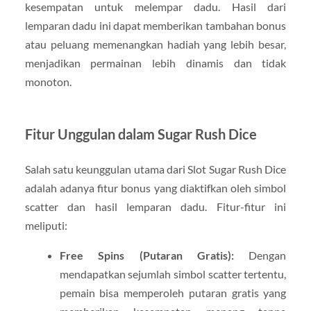
kesempatan untuk melempar dadu. Hasil dari
lemparan dadu ini dapat memberikan tambahan bonus
atau peluang memenangkan hadiah yang lebih besar,
menjadikan permainan lebih dinamis dan tidak
monoton.
Fitur Unggulan dalam Sugar Rush Dice
Salah satu keunggulan utama dari Slot Sugar Rush Dice
adalah adanya fitur bonus yang diaktifkan oleh simbol
scatter dan hasil lemparan dadu. Fitur-fitur ini
meliputi:
Free Spins (Putaran Gratis):
Dengan
mendapatkan sejumlah simbol scatter tertentu,
pemain bisa memperoleh putaran gratis yang