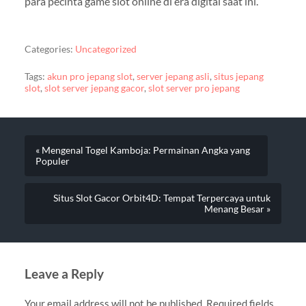
para pecinta game slot online di era digital saat ini.
Categories:
Uncategorized
Tags:
akun pro jepang slot
,
server jepang asli
,
situs jepang
slot
,
slot server jepang gacor
,
slot server pro jepang
« Mengenal Togel Kamboja: Permainan Angka yang
Populer
Situs Slot Gacor Orbit4D: Tempat Terpercaya untuk
Menang Besar »
Leave a Reply
Your email address will not be published.
Required fields