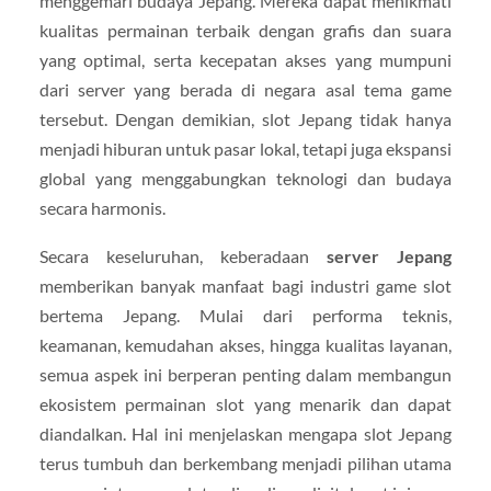
menggemari budaya Jepang. Mereka dapat menikmati
kualitas permainan terbaik dengan grafis dan suara
yang optimal, serta kecepatan akses yang mumpuni
dari server yang berada di negara asal tema game
tersebut. Dengan demikian, slot Jepang tidak hanya
menjadi hiburan untuk pasar lokal, tetapi juga ekspansi
global yang menggabungkan teknologi dan budaya
secara harmonis.
Secara keseluruhan, keberadaan
server Jepang
memberikan banyak manfaat bagi industri game slot
bertema Jepang. Mulai dari performa teknis,
keamanan, kemudahan akses, hingga kualitas layanan,
semua aspek ini berperan penting dalam membangun
ekosistem permainan slot yang menarik dan dapat
diandalkan. Hal ini menjelaskan mengapa slot Jepang
terus tumbuh dan berkembang menjadi pilihan utama