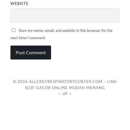
WEBSITE
Save my name, email, and website in this browser for the
next time I comment.
© 2026
ALLERGYRESPIRATORYCENTER.COM – LINK
SLOT GACOR ONLINE MUDAH MENANG
—
UP ↑