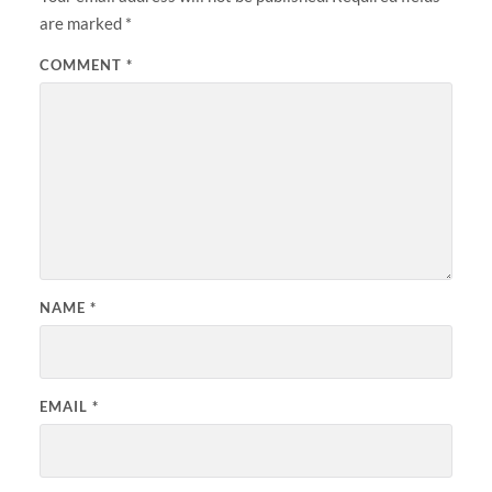
are marked
*
COMMENT
*
NAME
*
EMAIL
*