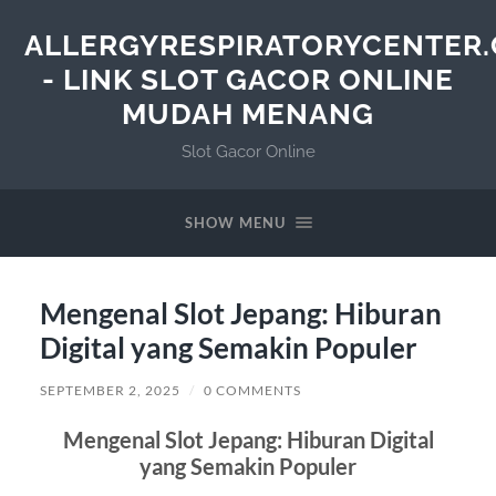
ALLERGYRESPIRATORYCENTER
- LINK SLOT GACOR ONLINE
MUDAH MENANG
Slot Gacor Online
SHOW MENU
Mengenal Slot Jepang: Hiburan
Digital yang Semakin Populer
SEPTEMBER 2, 2025
/
0 COMMENTS
Mengenal Slot Jepang: Hiburan Digital
yang Semakin Populer