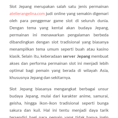
Slot Jepang merupakan salah satu jenis permainan
atelierangelina.com
judi online yang semakin digemari
oleh para penggemar game slot di seluruh dunia.
Dengan tema yang kental akan budaya Jepang,
permainan ini menawarkan pengalaman berbeda
dibandingkan dengan slot tradisional yang biasanya
menampilkan tema umum seperti buah atau kasino
klasik. Selain itu, keberadaan
server Jepang
membuat
akses dan performa permainan slot ini menjadi lebih
optimal bagi pemain yang berada di wilayah Asia,
khususnya Jepang dan sekitarnya.
Slot Jepang biasanya mengangkat berbagai unsur
budaya Jepang, mulai dari karakter anime, samurai,
geisha, hingga ikon-ikon tradisional seperti bunga
sakura dan kuil. Hal ini tentu menjadi daya tarik
tersendiri bagi para pemain yang tidak hanya ingin