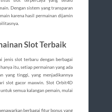
situs slot terpercaya yang selalu
in. Dengan sistem yang transparan
rmain karena hasil permainan dijamin
ilitasnya.
mainan Slot Terbaik
jenis slot terbaru dengan berbagai
hanya itu, setiap permainan yang ada
an yang tinggi, yang menjadikannya
ari slot gacor maxwin. Slot Orbit4D
 untuk semua kalangan pemain, mulai
menawarkan berbagai fitur bonus yang