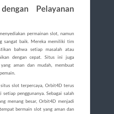
 dengan Pelayanan
menyediakan permainan slot, namun
g sangat baik. Mereka memiliki tim
tikan bahwa setiap masalah atau
ikan dengan cepat. Situs ini juga
n yang aman dan mudah, membuat
 pemain.
situs slot terpercaya, Orbit4D terus
 setiap penggunanya. Sebagai salah
uang menang besar, Orbit4D menjadi
 tempat bermain slot yang aman dan