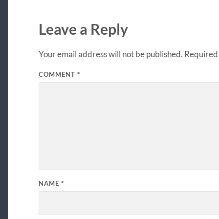
Leave a Reply
Your email address will not be published.
Required 
COMMENT
*
NAME
*