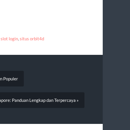
slot login
,
situs orbit4d
in Populer
gapore: Panduan Lengkap dan Terpercaya »