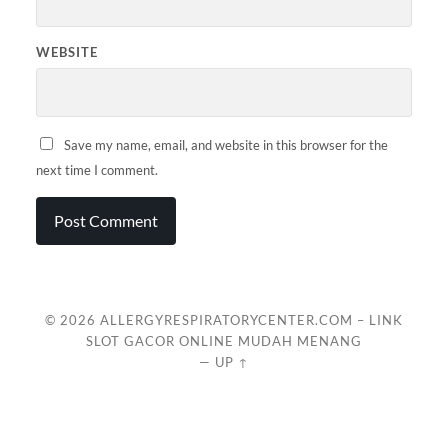
WEBSITE
Save my name, email, and website in this browser for the
next time I comment.
© 2026
ALLERGYRESPIRATORYCENTER.COM – LINK
SLOT GACOR ONLINE MUDAH MENANG
—
UP ↑