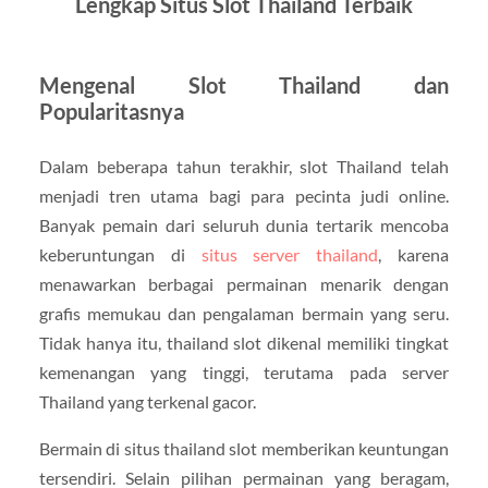
Lengkap Situs Slot Thailand Terbaik
Mengenal Slot Thailand dan
Popularitasnya
Dalam beberapa tahun terakhir, slot Thailand telah
menjadi tren utama bagi para pecinta judi online.
Banyak pemain dari seluruh dunia tertarik mencoba
keberuntungan di
situs server thailand
, karena
menawarkan berbagai permainan menarik dengan
grafis memukau dan pengalaman bermain yang seru.
Tidak hanya itu, thailand slot dikenal memiliki tingkat
kemenangan yang tinggi, terutama pada server
Thailand yang terkenal gacor.
Bermain di situs thailand slot memberikan keuntungan
tersendiri. Selain pilihan permainan yang beragam,