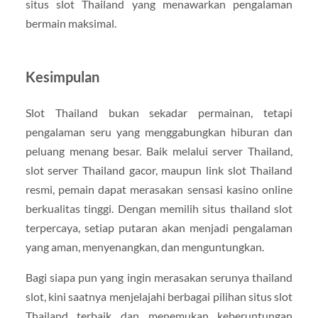
situs slot Thailand yang menawarkan pengalaman
bermain maksimal.
Kesimpulan
Slot Thailand bukan sekadar permainan, tetapi
pengalaman seru yang menggabungkan hiburan dan
peluang menang besar. Baik melalui server Thailand,
slot server Thailand gacor, maupun link slot Thailand
resmi, pemain dapat merasakan sensasi kasino online
berkualitas tinggi. Dengan memilih situs thailand slot
terpercaya, setiap putaran akan menjadi pengalaman
yang aman, menyenangkan, dan menguntungkan.
Bagi siapa pun yang ingin merasakan serunya thailand
slot, kini saatnya menjelajahi berbagai pilihan situs slot
Thailand terbaik dan menemukan keberuntungan