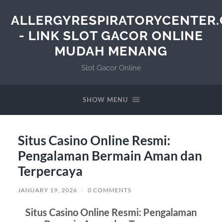
ALLERGYRESPIRATORYCENTER
- LINK SLOT GACOR ONLINE
MUDAH MENANG
Slot Gacor Online
SHOW MENU
Situs Casino Online Resmi:
Pengalaman Bermain Aman dan
Terpercaya
JANUARY 19, 2026
/
0 COMMENTS
Situs Casino Online Resmi: Pengalaman