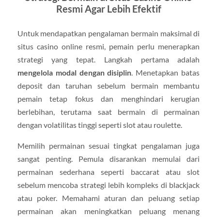
Resmi Agar Lebih Efektif
Untuk mendapatkan pengalaman bermain maksimal di
situs casino online resmi, pemain perlu menerapkan
strategi yang tepat. Langkah pertama adalah
mengelola modal dengan disiplin
. Menetapkan batas
deposit dan taruhan sebelum bermain membantu
pemain tetap fokus dan menghindari kerugian
berlebihan, terutama saat bermain di permainan
dengan volatilitas tinggi seperti slot atau roulette.
Memilih permainan sesuai tingkat pengalaman juga
sangat penting. Pemula disarankan memulai dari
permainan sederhana seperti baccarat atau slot
sebelum mencoba strategi lebih kompleks di blackjack
atau poker. Memahami aturan dan peluang setiap
permainan akan meningkatkan peluang menang