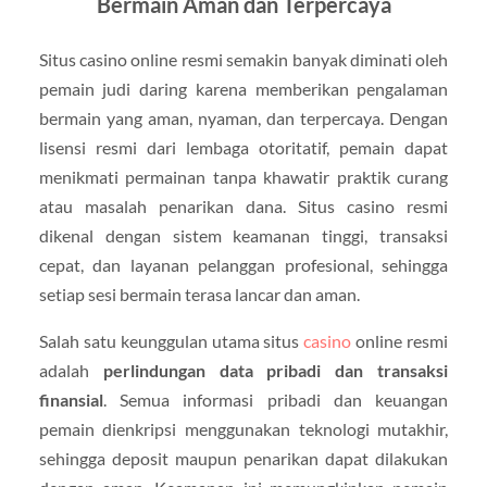
Bermain Aman dan Terpercaya
Situs casino online resmi semakin banyak diminati oleh
pemain judi daring karena memberikan pengalaman
bermain yang aman, nyaman, dan terpercaya. Dengan
lisensi resmi dari lembaga otoritatif, pemain dapat
menikmati permainan tanpa khawatir praktik curang
atau masalah penarikan dana. Situs casino resmi
dikenal dengan sistem keamanan tinggi, transaksi
cepat, dan layanan pelanggan profesional, sehingga
setiap sesi bermain terasa lancar dan aman.
Salah satu keunggulan utama situs
casino
online resmi
adalah
perlindungan data pribadi dan transaksi
finansial
. Semua informasi pribadi dan keuangan
pemain dienkripsi menggunakan teknologi mutakhir,
sehingga deposit maupun penarikan dapat dilakukan