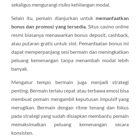
sekaligus mengurangi risiko kehilangan modal.
Selain itu, pemain dianjurkan untuk
memanfaatkan
bonus dan promosi yang tersedia
. Situs casino online
resmi biasanya menawarkan bonus deposit, cashback,
atau putaran gratis untuk slot. Pemanfaatan bonus ini
dapat memperpanjang sesi bermain dan meningkatkan
peluang kemenangan tanpa menambah modal lebih
banyak.
Mengatur tempo bermain juga menjadi strategi
penting. Bermain terlalu cepat atau terbawa emosi bisa
membuat pemain mengambil keputusan impulsif yang
merugikan. Bermain dengan ritme tenang dan fokus
pada strategi yang sudah disiapkan membantu pemain
memaksimalkan peluang kemenangan secara
konsisten.