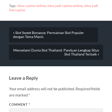
Tags:
situs casino online
,
situs judi casino online
,
situs judi
live casino
« Slot Sweet Bonanza: Permainan Slot Populer
dengan Tema Manis
Menyelami Dunia Slot Thailand: Panduan Lengkap Situs
Slot Thailand Terbaik »
Leave a Reply
Your email address will not be published.
Required fields
are marked
*
COMMENT
*