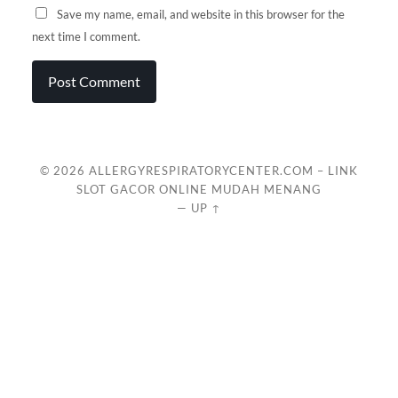
Save my name, email, and website in this browser for the
next time I comment.
© 2026
ALLERGYRESPIRATORYCENTER.COM – LINK
SLOT GACOR ONLINE MUDAH MENANG
—
UP ↑