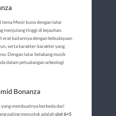
anza
 tema Mesir kuno dengan latar
g menjulang tinggi di kejauhan.
at erat kaitannya dengan kebudayaan
run, serta karakter-karakter yang
uno. Dengan latar belakang musik
ada dalam petualangan arkeologi
ramid Bonanza
k yang membuatnya berbeda dari
 yang paling mencolok adalah
slot 6×5