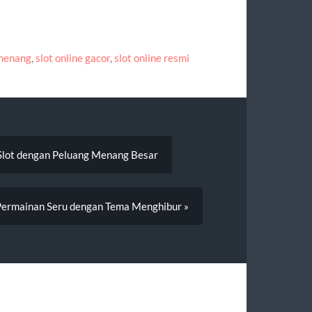
 menang
,
slot online gacor
,
slot online resmi
 Slot dengan Peluang Menang Besar
: Permainan Seru dengan Tema Menghibur »