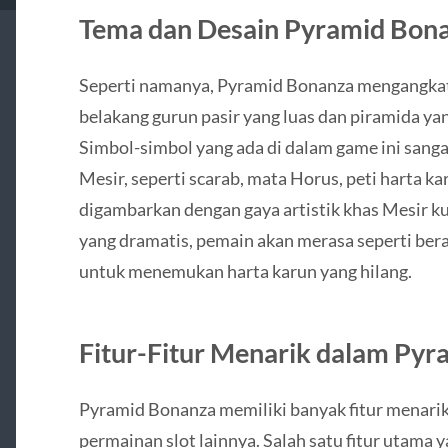
Tema dan Desain Pyramid Bon
Seperti namanya, Pyramid Bonanza mengangkat
belakang gurun pasir yang luas dan piramida yan
Simbol-simbol yang ada di dalam game ini sang
Mesir, seperti scarab, mata Horus, peti harta ka
digambarkan dengan gaya artistik khas Mesir k
yang dramatis, pemain akan merasa seperti ber
untuk menemukan harta karun yang hilang.
Fitur-Fitur Menarik dalam Py
Pyramid Bonanza memiliki banyak fitur menari
permainan slot lainnya. Salah satu fitur utama