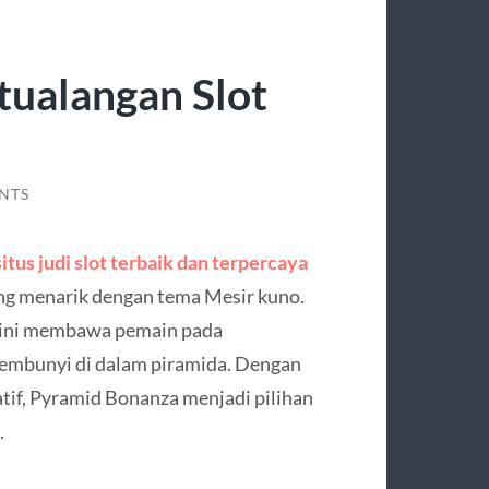
tualangan Slot
NTS
situs judi slot terbaik dan terpercaya
g menarik dengan tema Mesir kuno.
 ini membawa pemain pada
embunyi di dalam piramida. Dengan
atif, Pyramid Bonanza menjadi pilihan
.