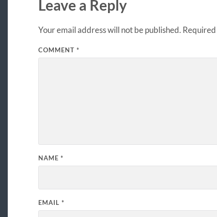
Leave a Reply
Your email address will not be published.
Required 
COMMENT
*
NAME
*
EMAIL
*