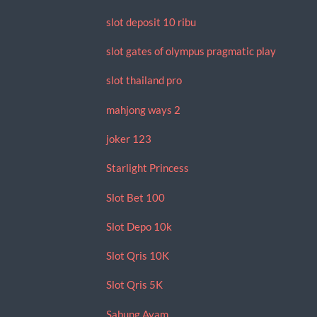
slot deposit 10 ribu
slot gates of olympus pragmatic play
slot thailand pro
mahjong ways 2
joker 123
Starlight Princess
Slot Bet 100
Slot Depo 10k
Slot Qris 10K
Slot Qris 5K
Sabung Ayam