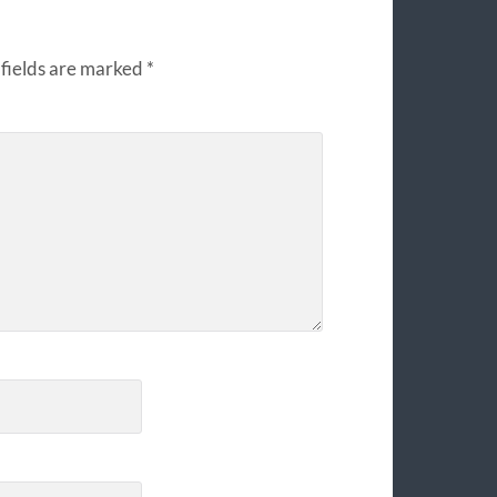
fields are marked
*