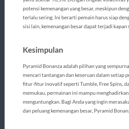
potensi kemenangan yang besar, meskipun deng
terlalu sering. Ini berarti pemain harus siap den
sisi lain, kemenangan besar dapat terjadi kapan 
Kesimpulan
Pyramid Bonanza adalah pilihan yang sempurna 
mencari tantangan dan keseruan dalam setiap 
fitur-fitur inovatif seperti Tumble, Free Spins, d
memukau, permainan ini mampu menghadirkan
menguntungkan. Bagi Anda yang ingin merasaka
dan peluang kemenangan besar, Pyramid Bonanz