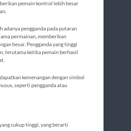
berikan pemain kontrol lebih besar
an.
alah adanya pengganda pada putaran
selama permainan, memberikan
ngan besar. Pengganda yang tinggi
, terutama ketika pemain berhasil
t.
ndapatkan kemenangan dengan simbol
husus, seperti pengganda atau
ang cukup tinggi, yang berarti