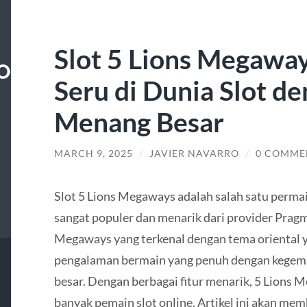
Slot 5 Lions Megaway
TORYCENTER.COM
Seru di Dunia Slot d
Menang Besar
MARCH 9, 2025
/
JAVIER NAVARRO
/
0 COMME
Slot 5 Lions Megaways adalah salah satu perm
sangat populer dan menarik dari provider Pra
Megaways yang terkenal dengan tema oriental 
pengalaman bermain yang penuh dengan kegem
besar. Dengan berbagai fitur menarik, 5 Lions
banyak pemain slot online. Artikel ini akan me