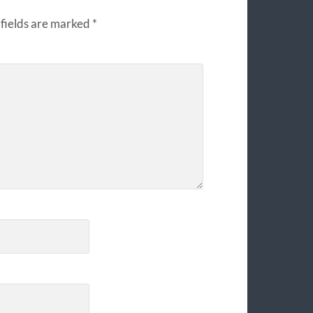
fields are marked
*