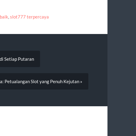
baik
,
slot777 terpercaya
di Setiap Putaran
: Petualangan Slot yang Penuh Kejutan »