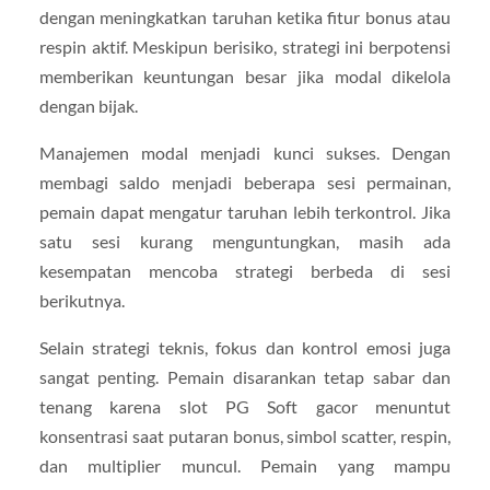
dengan meningkatkan taruhan ketika fitur bonus atau
respin aktif. Meskipun berisiko, strategi ini berpotensi
memberikan keuntungan besar jika modal dikelola
dengan bijak.
Manajemen modal menjadi kunci sukses. Dengan
membagi saldo menjadi beberapa sesi permainan,
pemain dapat mengatur taruhan lebih terkontrol. Jika
satu sesi kurang menguntungkan, masih ada
kesempatan mencoba strategi berbeda di sesi
berikutnya.
Selain strategi teknis, fokus dan kontrol emosi juga
sangat penting. Pemain disarankan tetap sabar dan
tenang karena slot PG Soft gacor menuntut
konsentrasi saat putaran bonus, simbol scatter, respin,
dan multiplier muncul. Pemain yang mampu