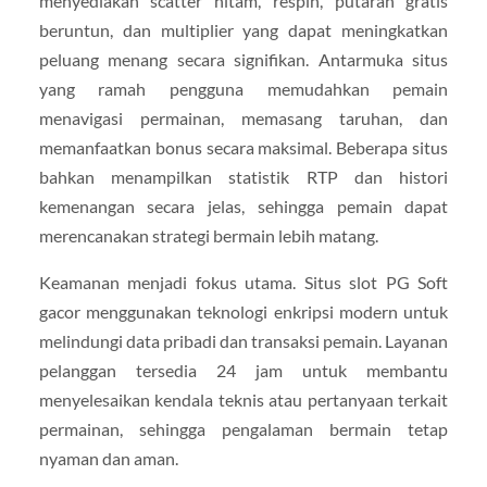
menyediakan scatter hitam, respin, putaran gratis
beruntun, dan multiplier yang dapat meningkatkan
peluang menang secara signifikan. Antarmuka situs
yang ramah pengguna memudahkan pemain
menavigasi permainan, memasang taruhan, dan
memanfaatkan bonus secara maksimal. Beberapa situs
bahkan menampilkan statistik RTP dan histori
kemenangan secara jelas, sehingga pemain dapat
merencanakan strategi bermain lebih matang.
Keamanan menjadi fokus utama. Situs slot PG Soft
gacor menggunakan teknologi enkripsi modern untuk
melindungi data pribadi dan transaksi pemain. Layanan
pelanggan tersedia 24 jam untuk membantu
menyelesaikan kendala teknis atau pertanyaan terkait
permainan, sehingga pengalaman bermain tetap
nyaman dan aman.