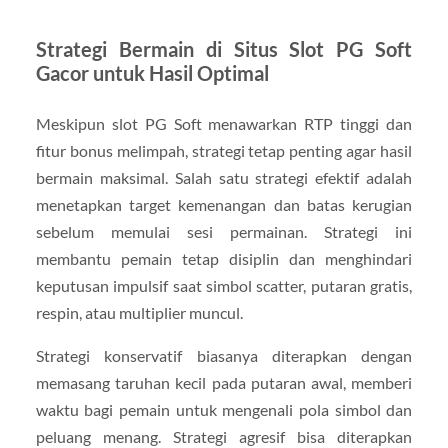
Strategi Bermain di Situs Slot PG Soft
Gacor untuk Hasil Optimal
Meskipun slot PG Soft menawarkan RTP tinggi dan
fitur bonus melimpah, strategi tetap penting agar hasil
bermain maksimal. Salah satu strategi efektif adalah
menetapkan target kemenangan dan batas kerugian
sebelum memulai sesi permainan. Strategi ini
membantu pemain tetap disiplin dan menghindari
keputusan impulsif saat simbol scatter, putaran gratis,
respin, atau multiplier muncul.
Strategi konservatif biasanya diterapkan dengan
memasang taruhan kecil pada putaran awal, memberi
waktu bagi pemain untuk mengenali pola simbol dan
peluang menang. Strategi agresif bisa diterapkan