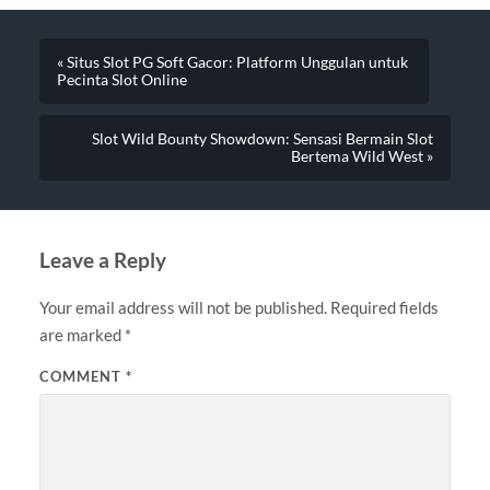
« Situs Slot PG Soft Gacor: Platform Unggulan untuk
Pecinta Slot Online
Slot Wild Bounty Showdown: Sensasi Bermain Slot
Bertema Wild West »
Leave a Reply
Your email address will not be published.
Required fields
are marked
*
COMMENT
*