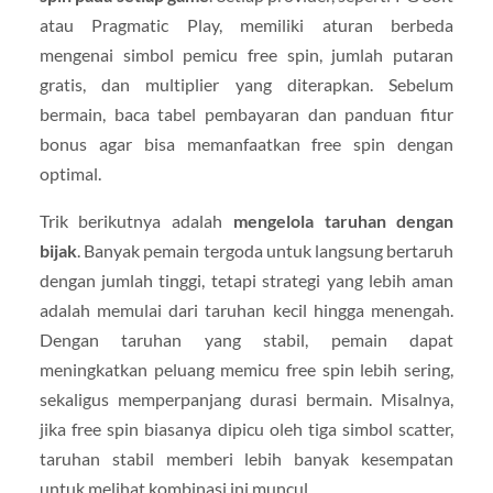
atau
Pragmatic Play
, memiliki aturan berbeda
mengenai simbol pemicu free spin, jumlah putaran
gratis, dan multiplier yang diterapkan. Sebelum
bermain, baca tabel pembayaran dan panduan fitur
bonus agar bisa memanfaatkan free spin dengan
optimal.
Trik berikutnya adalah
mengelola taruhan dengan
bijak
. Banyak pemain tergoda untuk langsung bertaruh
dengan jumlah tinggi, tetapi strategi yang lebih aman
adalah memulai dari taruhan kecil hingga menengah.
Dengan taruhan yang stabil, pemain dapat
meningkatkan peluang memicu free spin lebih sering,
sekaligus memperpanjang durasi bermain. Misalnya,
jika free spin biasanya dipicu oleh tiga simbol scatter,
taruhan stabil memberi lebih banyak kesempatan
untuk melihat kombinasi ini muncul.