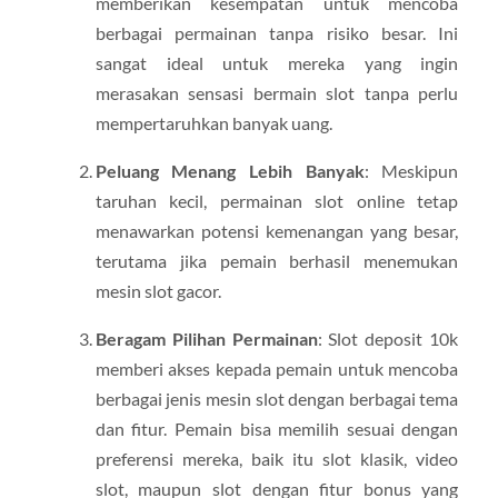
memberikan
kesempatan
untuk
mencoba
berbagai
permainan
tanpa
risiko
besar.
Ini
sangat
ideal
untuk
mereka
yang
ingin
merasakan
sensasi
bermain
slot
tanpa
perlu
mempertaruhkan
banyak
uang.
Peluang
Menang
Lebih
Banyak
:
Meskipun
taruhan
kecil,
permainan
slot
online
tetap
menawarkan
potensi
kemenangan
yang
besar,
terutama
jika
pemain
berhasil
menemukan
mesin
slot
gacor.
Beragam
Pilihan
Permainan
:
Slot
deposit
10k
memberi
akses
kepada
pemain
untuk
mencoba
berbagai
jenis
mesin
slot
dengan
berbagai
tema
dan
fitur.
Pemain
bisa
memilih
sesuai
dengan
preferensi
mereka,
baik
itu
slot
klasik,
video
slot,
maupun
slot
dengan
fitur
bonus
yang