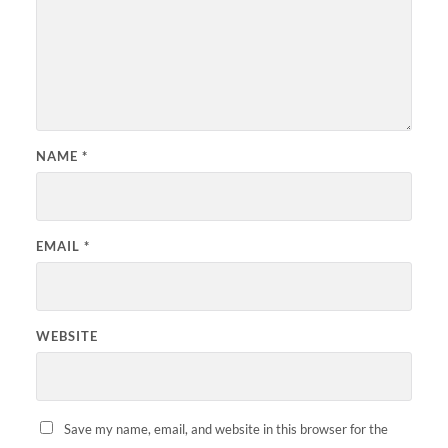
NAME
*
EMAIL
*
WEBSITE
Save my name, email, and website in this browser for the