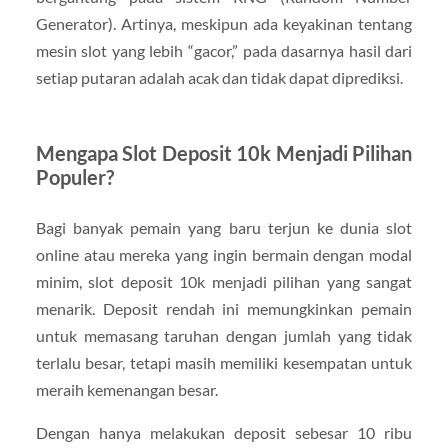
Generator).
Artinya,
meskipun
ada
keyakinan
tentang
mesin
slot
yang
lebih “
gacor,”
pada
dasarnya
hasil
dari
setiap
putaran
adalah
acak
dan
tidak
dapat
diprediksi.
Mengapa
Slot
Deposit
10k
Menjadi
Pilihan
Populer?
Bagi
banyak
pemain
yang
baru
terjun
ke
dunia
slot
online
atau
mereka
yang
ingin
bermain
dengan
modal
minim,
slot
deposit
10k
menjadi
pilihan
yang
sangat
menarik.
Deposit
rendah
ini
memungkinkan
pemain
untuk
memasang
taruhan
dengan
jumlah
yang
tidak
terlalu
besar,
tetapi
masih
memiliki
kesempatan
untuk
meraih
kemenangan
besar.
Dengan
hanya
melakukan
deposit
sebesar
10
ribu