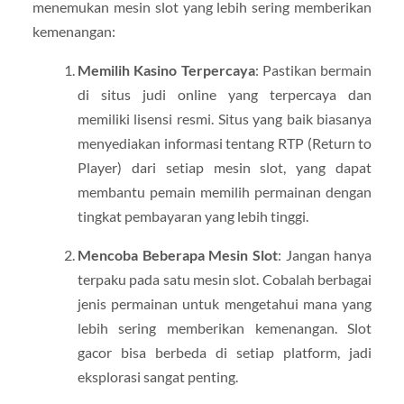
menemukan
mesin
slot
yang
lebih
sering
memberikan
kemenangan:
Memilih
Kasino
Terpercaya
:
Pastikan
bermain
di
situs
judi
online
yang
terpercaya
dan
memiliki
lisensi
resmi.
Situs
yang
baik
biasanya
menyediakan
informasi
tentang
RTP (
Return
to
Player)
dari
setiap
mesin
slot,
yang
dapat
membantu
pemain
memilih
permainan
dengan
tingkat
pembayaran
yang
lebih
tinggi.
Mencoba
Beberapa
Mesin
Slot
:
Jangan
hanya
terpaku
pada
satu
mesin
slot.
Cobalah
berbagai
jenis
permainan
untuk
mengetahui
mana
yang
lebih
sering
memberikan
kemenangan.
Slot
gacor
bisa
berbeda
di
setiap
platform,
jadi
eksplorasi
sangat
penting.