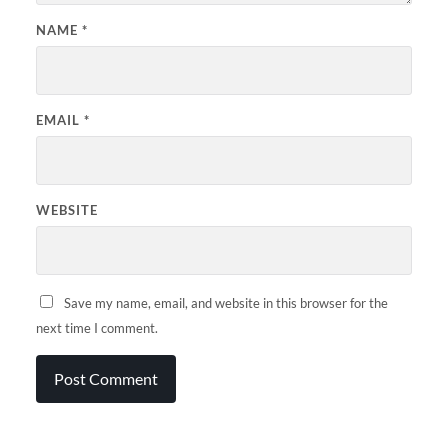
NAME
*
EMAIL
*
WEBSITE
Save my name, email, and website in this browser for the
next time I comment.