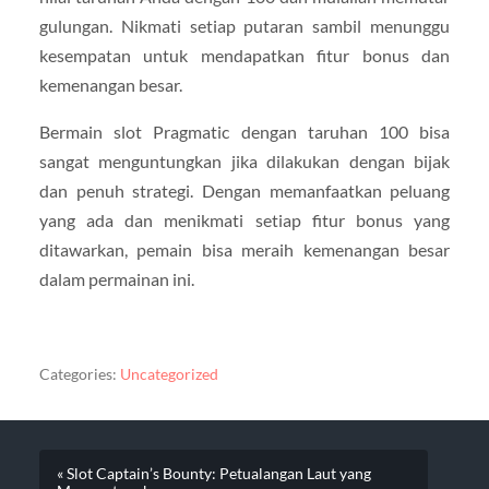
gulungan.
Nikmati
setiap
putaran
sambil
menunggu
kesempatan
untuk
mendapatkan
fitur
bonus
dan
kemenangan
besar.
Bermain
slot
Pragmatic
dengan
taruhan
100
bisa
sangat
menguntungkan
jika
dilakukan
dengan
bijak
dan
penuh
strategi.
Dengan
memanfaatkan
peluang
yang
ada
dan
menikmati
setiap
fitur
bonus
yang
ditawarkan,
pemain
bisa
meraih
kemenangan
besar
dalam
permainan
ini.
Categories:
Uncategorized
« Slot Captain’s Bounty: Petualangan Laut yang