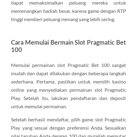
dapat
memaksimalkan
peluang
mereka
untuk
memenangkan
hadiah
besar,
karena
game
dengan
RTP
tinggi
memberi
peluang
menang
yang
lebih
sering.
Cara
Memulai
Bermain
Slot
Pragmatic
Bet
100
Memulai
permainan
slot
Pragmatic
Bet
100
sangat
mudah
dan
dapat
dilakukan
dengan
beberapa
langkah
sederhana.
Pertama,
pastikan
untuk
memilih
kasino
online
yang
menyediakan
permainan
slot
Pragmatic
Play.
Setelah
itu,
lakukan
pendaftaran
dan
deposit
untuk
memulai
permainan.
Setelah
berhasil
mendaftar,
pilih
game
slot
Pragmatic
Play
yang
sesuai
dengan
preferensi
Anda.
Sesuaikan
nilai
taruhan
Anda
dengan
100
dan
mulailah
memutar