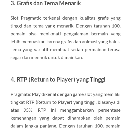
3.
Grafis
dan
Tema
Menarik
Slot
Pragmatic
terkenal
dengan
kualitas
grafis
yang
tinggi
dan
tema
yang
menarik.
Dengan
taruhan
100,
pemain
bisa
menikmati
pengalaman
bermain
yang
lebih
memuaskan
karena
grafis
dan
animasi
yang
halus.
Tema
yang
variatif
membuat
setiap
permainan
terasa
segar
dan
menarik
untuk
dimainkan.
4.
RTP (
Return
to
Player)
yang
Tinggi
Pragmatic
Play
dikenal
dengan
game
slot
yang
memiliki
tingkat
RTP (
Return
to
Player)
yang
tinggi,
biasanya
di
atas
95%.
RTP
ini
menggambarkan
persentase
kemenangan
yang
dapat
diharapkan
oleh
pemain
dalam
jangka
panjang.
Dengan
taruhan
100,
pemain