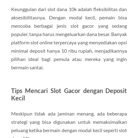
Keunggulan dari slot dana 10k adalah fleksibilitas dan
aksesibilitasnya. Dengan modal kecil, pemain bisa
mencoba berbagai jenis slot gacor yang sedang
populer, tanpa harus mengeluarkan dana besar. Banyak
platform slot online terpercaya yang menyediakan opsi
minimal deposit hanya 10 ribu rupiah, menjadikannya
pilihan ideal bagi pemula atau mereka yang ingin
bermain santai.
Tips Mencari Slot Gacor dengan Deposit
Kecil
Meskipun tidak ada jaminan menang, ada beberapa
strategi yang bisa digunakan untuk memaksimalkan
peluang ketika bermain dengan modal kecil seperti slot