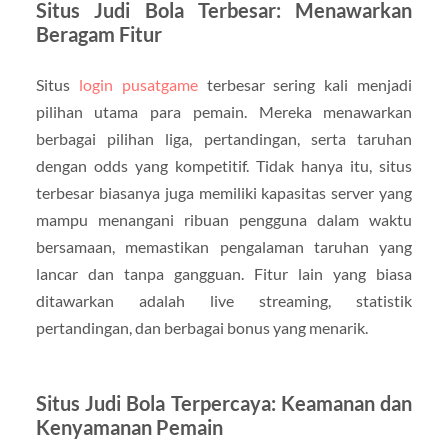
Situs Judi Bola Terbesar: Menawarkan
Beragam Fitur
Situs
login pusatgame
terbesar sering kali menjadi
pilihan utama para pemain. Mereka menawarkan
berbagai pilihan liga, pertandingan, serta taruhan
dengan odds yang kompetitif. Tidak hanya itu, situs
terbesar biasanya juga memiliki kapasitas server yang
mampu menangani ribuan pengguna dalam waktu
bersamaan, memastikan pengalaman taruhan yang
lancar dan tanpa gangguan. Fitur lain yang biasa
ditawarkan adalah live streaming, statistik
pertandingan, dan berbagai bonus yang menarik.
Situs Judi Bola Terpercaya: Keamanan dan
Kenyamanan Pemain