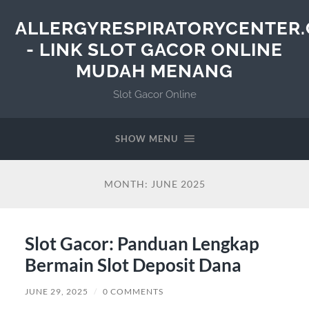
ALLERGYRESPIRATORYCENTER
- LINK SLOT GACOR ONLINE
MUDAH MENANG
Slot Gacor Online
SHOW MENU
MONTH:
JUNE 2025
Slot Gacor: Panduan Lengkap
Bermain Slot Deposit Dana
JUNE 29, 2025
/
0 COMMENTS