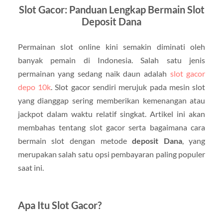
Slot Gacor: Panduan Lengkap Bermain Slot
Deposit Dana
Permainan slot online kini semakin diminati oleh
banyak pemain di Indonesia. Salah satu jenis
permainan yang sedang naik daun adalah
slot gacor
depo 10k
. Slot gacor sendiri merujuk pada mesin slot
yang dianggap sering memberikan kemenangan atau
jackpot dalam waktu relatif singkat. Artikel ini akan
membahas tentang slot gacor serta bagaimana cara
bermain slot dengan metode
deposit Dana
, yang
merupakan salah satu opsi pembayaran paling populer
saat ini.
Apa Itu Slot Gacor?