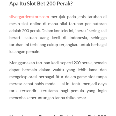
Apa Itu Slot Bet 200 Perak?
silvergardenstore.com
merujuk pada jenis taruhan di
mesin slot online di mana nilai taruhan per putaran
adalah 200 perak. Dalam konteks ini, “perak” sering kali
berarti satuan uang kecil di Indonesia, sehingga
taruhan ini terbilang cukup terjangkau untuk berbagai
kalangan pemain.
Menggunakan taruhan kecil seperti 200 perak, pemain
dapat bermain dalam waktu yang lebih lama dan
mengeksplorasi berbagai fitur dalam game slot tanpa
merasa cepat habis modal. Hal ini tentu menjadi daya
tarik tersendiri, terutama bagi pemula yang ingin
mencoba keberuntungan tanpa risiko besar.