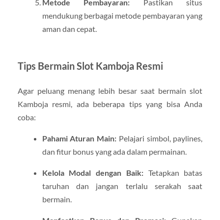
Metode Pembayaran:
Pastikan situs
mendukung berbagai metode pembayaran yang
aman dan cepat.
Tips Bermain Slot Kamboja Resmi
Agar peluang menang lebih besar saat bermain slot
Kamboja resmi, ada beberapa tips yang bisa Anda
coba:
Pahami Aturan Main:
Pelajari simbol, paylines,
dan fitur bonus yang ada dalam permainan.
Kelola Modal dengan Baik:
Tetapkan batas
taruhan dan jangan terlalu serakah saat
bermain.