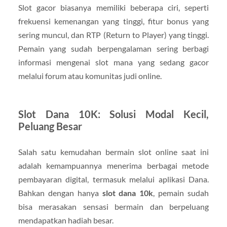
Slot gacor biasanya memiliki beberapa ciri, seperti
frekuensi kemenangan yang tinggi, fitur bonus yang
sering muncul, dan RTP (Return to Player) yang tinggi.
Pemain yang sudah berpengalaman sering berbagi
informasi mengenai slot mana yang sedang gacor
melalui forum atau komunitas judi online.
Slot Dana 10K: Solusi Modal Kecil,
Peluang Besar
Salah satu kemudahan bermain slot online saat ini
adalah kemampuannya menerima berbagai metode
pembayaran digital, termasuk melalui aplikasi Dana.
Bahkan dengan hanya
slot dana 10k
, pemain sudah
bisa merasakan sensasi bermain dan berpeluang
mendapatkan hadiah besar.