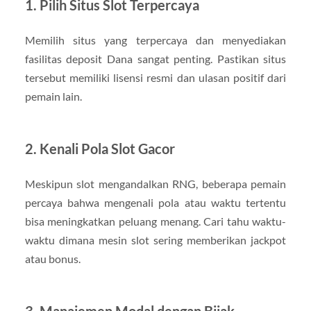
1. Pilih Situs Slot Terpercaya
Memilih situs yang terpercaya dan menyediakan
fasilitas deposit Dana sangat penting. Pastikan situs
tersebut memiliki lisensi resmi dan ulasan positif dari
pemain lain.
2. Kenali Pola Slot Gacor
Meskipun slot mengandalkan RNG, beberapa pemain
percaya bahwa mengenali pola atau waktu tertentu
bisa meningkatkan peluang menang. Cari tahu waktu-
waktu dimana mesin slot sering memberikan jackpot
atau bonus.