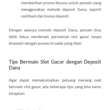
memberikan promo khusus untuk pemain yang
menggunakan metode deposit Dana, seperti
cashback dan bonus deposit.
Dengan adanya metode deposit Dana, pemain bisa
lebih fokus menikmati permainan slot gacor tanpa
khawatir dengan proses isi saldo yang ribet.
Tips Bermain Slot Gacor dengan Deposit
Dana
Agar dapat memaksimalkan peluang menang saat
bermain slot gacor, ada beberapa tips yang bisa kamu
terapkan: