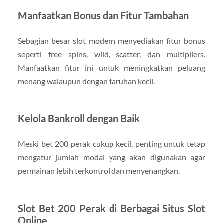
Manfaatkan Bonus dan Fitur Tambahan
Sebagian besar slot modern menyediakan fitur bonus
seperti free spins, wild, scatter, dan multipliers.
Manfaatkan fitur ini untuk meningkatkan peluang
menang walaupun dengan taruhan kecil.
Kelola Bankroll dengan Baik
Meski bet 200 perak cukup kecil, penting untuk tetap
mengatur jumlah modal yang akan digunakan agar
permainan lebih terkontrol dan menyenangkan.
Slot Bet 200 Perak di Berbagai Situs Slot
Online